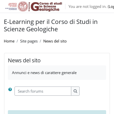
Skip to main content
You are not logged in. (
Lo
E-Learning per il Corso di Studi in
Scienze Geologiche
Home
Site pages
News del sito
News del sito
Annunci e news di carattere generale
Search forums
Search forums