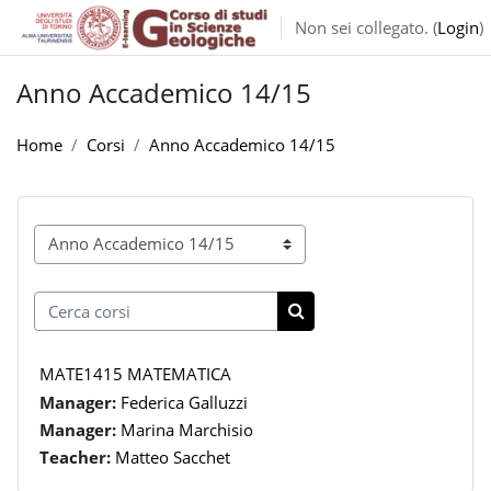
Vai al contenuto principale
Non sei collegato. (
Login
)
Anno Accademico 14/15
Home
Corsi
Anno Accademico 14/15
Categorie di corso
Cerca corsi
Cerca corsi
MATE1415 MATEMATICA
Manager:
Federica Galluzzi
Manager:
Marina Marchisio
Teacher:
Matteo Sacchet